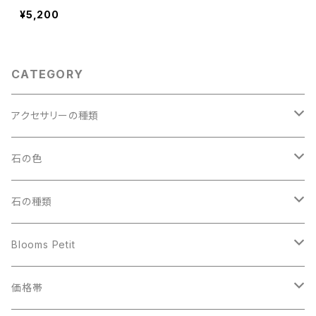
¥5,200
CATEGORY
アクセサリーの種類
ペンダントトップ
石の色
アクアマリン
ブレスレット
ブラック
石の種類
アマゾナイト
14cm
ワイヤーリング
ブルー
あ行
Blooms Petit
イエローカルサイト
15cm
アクアマリン
アクアマリン
ストラップ・チャーム
レッド
か行
ワイヤーリング
価格帯