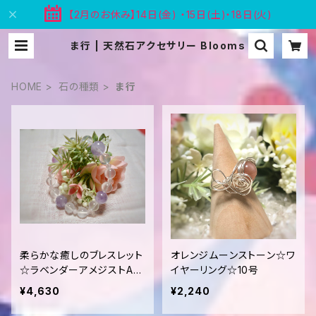
【2月のお休み】14日(金) ・15日(土)・18日(火)
ま行 | 天然石アクセサリー Blooms
HOME
石の種類
ま行
柔らかな癒しのブレスレット
オレンジムーンストーン☆ワ
☆ラベンダーアメジストAA
イヤーリング☆10号
他
¥4,630
¥2,240