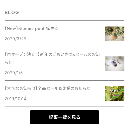
ガーネット
16cm
アベンチュリン
アゲート
アメジスト
ガーネット
アクアマリン
イエロー・オレンジ
さ行
ストラップ・チャーム
1000円〜1999円
BLOG
オニキス
17cm
インカローズ
アパタイト
エンジェライト
カーネリアン
アベンチュリン
サンストーン
アメジスト
パープル
た行
2000円～2999円
【New】Blooms petit 誕生☆
カーネリアン
18cm
エンジェライト
イエローカルサイト
オレンジムーンストーン
カラージェード
インカローズ
2020/3/28
サファイアブルーアンバー
クンツァイト
タイガーアイ
グリーン
な行
3000円～3999円
水晶
19cm
オレンジムーンストーン
アンバー
クンツァイト
カルサイト
エンジェライト
【再オープン決定！】新年のごあいさつ＆セールのお知
ジェード
ミルキークンツァイト
ターコイズ（練りターコイズ）
ホワイト
は行
4000円～4999円
らせ！
ストライプアメジスト
20cm
ガーネット
アメジスト
ブラックムーンストーン
グレーオニキス
オレンジムーンストーン
スモーキーシトリン（ブランデークォーツ）
ブラックムーンストーン
2020/1/5
チャロアイト
翡翠
クリア
ま行
5000円～5999円
ターコイズ
クォーツ
オニキス
ミルキークンツァイト
クォーツ
ガーネット
スモーキークォーツ
ムーンストーン
【大切なお知らせ】全品セール＆休業のお知らせ
トルマリン
ブラックトルマリン
マラカイト
シルバー
や行
6000円～6999円
2019/10/14
チャロアイト
グリーンアベンチュリン
インカローズ
ムーンストーン
グリーンアベンチュリン
クォーツ
セレナイト
モリオン
トルマリンクォーツ
ブルーグリーンフローライト
ミルキークォーツ
ピンク
ら行
7000円～7999円
ブルーグリーンフローライト
記事一覧を見る
グリーンフローライト
アマゾナイト
モリオン
グリーンフローライト
グリーンアベンチュリン
水晶
オレンジムーンストーン
ドラゴンアゲート
ブルームーンストーン
モリオン
ラピスラズリ
グレー系
わ行
8000円～8999円