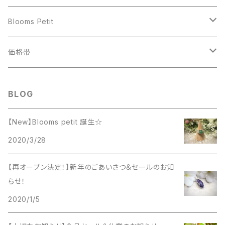
アマゾナイト
14cm
ワイヤーリング
ブルー
あ行
Blooms Petit
イエローカルサイト
15cm
アクアマリン
アクアマリン
ストラップ・チャーム
レッド
か行
ワイヤーリング
価格帯
ガーネット
16cm
アベンチュリン
アゲート
アメジスト
ガーネット
アクアマリン
イエロー・オレンジ
さ行
ストラップ・チャーム
1000円〜1999円
BLOG
オニキス
17cm
インカローズ
アパタイト
エンジェライト
カーネリアン
アベンチュリン
サンストーン
アメジスト
パープル
た行
2000円～2999円
【New】Blooms petit 誕生☆
カーネリアン
18cm
エンジェライト
イエローカルサイト
オレンジムーンストーン
カラージェード
インカローズ
2020/3/28
サファイアブルーアンバー
クンツァイト
タイガーアイ
グリーン
な行
3000円～3999円
水晶
19cm
オレンジムーンストーン
アンバー
クンツァイト
カルサイト
エンジェライト
【再オープン決定！】新年のごあいさつ＆セールのお知
ジェード
ミルキークンツァイト
ターコイズ（練りターコイズ）
ホワイト
は行
4000円～4999円
らせ！
ストライプアメジスト
20cm
ガーネット
アメジスト
ブラックムーンストーン
グレーオニキス
オレンジムーンストーン
スモーキーシトリン（ブランデークォーツ）
ブラックムーンストーン
2020/1/5
チャロアイト
翡翠
クリア
ま行
5000円～5999円
ターコイズ
クォーツ
オニキス
ミルキークンツァイト
クォーツ
ガーネット