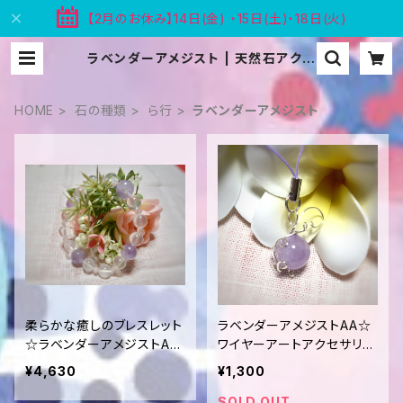
【2月のお休み】14日(金) ・15日(土)・18日(火)
ラベンダーアメジスト | 天然石アクセ
サリー Blooms
HOME
石の種類
ら行
ラベンダーアメジスト
柔らかな癒しのブレスレット
ラベンダーアメジストAA☆
☆ラベンダーアメジストAA
ワイヤーアートアクセサリー
他
☆ストラップ
¥4,630
¥1,300
SOLD OUT