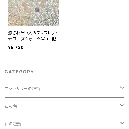
癒されたい人のブレスレット
☆ローズクォーツAA++他
¥5,730
CATEGORY
アクセサリーの種類
ペンダントトップ
石の色
アクアマリン
ブレスレット
ブラック
石の種類