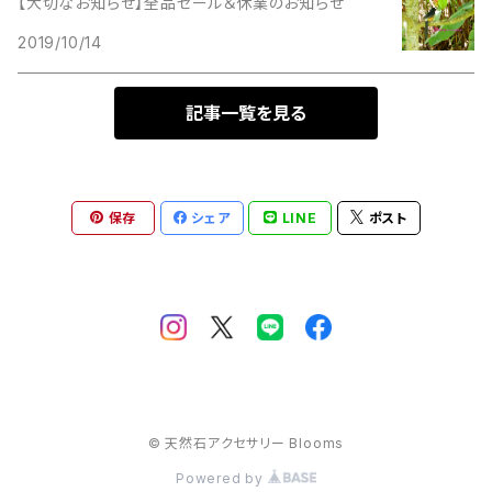
スモーキークォーツ
ムーンストーン
【大切なお知らせ】全品セール＆休業のお知らせ
トルマリン
ブラックトルマリン
マラカイト
シルバー
や行
6000円～6999円
2019/10/14
チャロアイト
グリーンアベンチュリン
インカローズ
ムーンストーン
グリーンアベンチュリン
クォーツ
セレナイト
モリオン
トルマリンクォーツ
ブルーグリーンフローライト
ミルキークォーツ
ピンク
ら行
7000円～7999円
ブルーグリーンフローライト
記事一覧を見る
グリーンフローライト
アマゾナイト
モリオン
グリーンフローライト
グリーンアベンチュリン
水晶
オレンジムーンストーン
ドラゴンアゲート
ブルームーンストーン
モリオン
ラピスラズリ
グレー系
わ行
8000円～8999円
ブルーゴールドストーン
コーラル
エンジェライト
ラベンダーアメジスト
ゴールデンシャインオブシディアン
グリーンフローライト
ストライプアメジスト
エンジェライト
フローライト
ミルキークンッァイト
ラブラドライト
保存
シェア
LINE
ポスト
茶系
9000円～9999円
ブルーレースアゲート
サンストーン
オレンジムーンストーン
ローズクォーツ
コーラル
ラベンダーアメジスト
プレストアンバー
ムーンストーン
ラベンダーアメジスト
10000円～10999円
ミルキークォーツ
水晶
アベンチュリン
水晶
ローズクォーツ
ブルーレースアゲート
ラリマー
11000円～11999円
ムーンストーン
ブランデークォーツ（スモーキーシトリン）
オブシディアン
サンストーン
ブルーゴールドストーン
ルチルクォーツ
ラピスラズリ
12000円〜12999円
ルチルクォーツ
レピドライト
© 天然石アクセサリー Blooms
ブラックムーンストーン
レピドライト
Powered by
ラブラドライト
13000円〜13999円