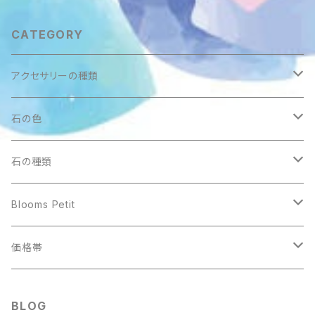
CATEGORY
アクセサリーの種類
ペンダントトップ
石の色
アクアマリン
ブレスレット
ブラック
石の種類
アマゾナイト
14cm
ワイヤーリング
ブルー
あ行
Blooms Petit
イエローカルサイト
15cm
アクアマリン
アクアマリン
ストラップ・チャーム
レッド
か行
ワイヤーリング
価格帯
ガーネット
16cm
アベンチュリン
アゲート
アメジスト
ガーネット
アクアマリン
イエロー・オレンジ
さ行
ストラップ・チャーム
1000円〜1999円
BLOG