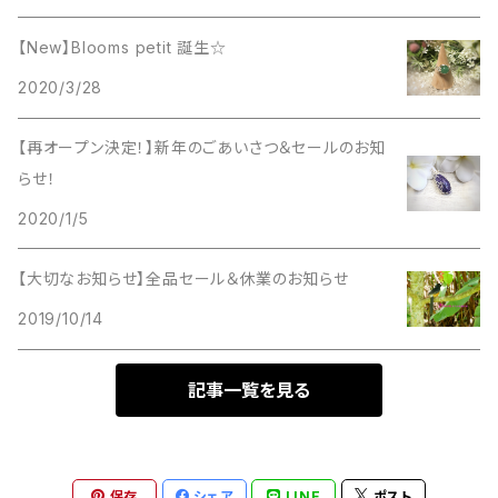
オニキス
17cm
インカローズ
アパタイト
エンジェライト
カーネリアン
アベンチュリン
サンストーン
アメジスト
パープル
た行
2000円～2999円
【New】Blooms petit 誕生☆
カーネリアン
18cm
エンジェライト
イエローカルサイト
オレンジムーンストーン
カラージェード
インカローズ
2020/3/28
サファイアブルーアンバー
クンツァイト
タイガーアイ
グリーン
な行
3000円～3999円
水晶
19cm
オレンジムーンストーン
アンバー
クンツァイト
カルサイト
エンジェライト
【再オープン決定！】新年のごあいさつ＆セールのお知
ジェード
ミルキークンツァイト
ターコイズ（練りターコイズ）
ホワイト
は行
4000円～4999円
らせ！
ストライプアメジスト
20cm
ガーネット
アメジスト
ブラックムーンストーン
グレーオニキス
オレンジムーンストーン
スモーキーシトリン（ブランデークォーツ）
ブラックムーンストーン
2020/1/5
チャロアイト
翡翠
クリア
ま行
5000円～5999円
ターコイズ
クォーツ
オニキス
ミルキークンツァイト
クォーツ
ガーネット
スモーキークォーツ
ムーンストーン
【大切なお知らせ】全品セール＆休業のお知らせ
トルマリン
ブラックトルマリン
マラカイト
シルバー
や行
6000円～6999円
2019/10/14
チャロアイト
グリーンアベンチュリン
インカローズ
ムーンストーン
グリーンアベンチュリン
クォーツ
セレナイト
モリオン
トルマリンクォーツ
ブルーグリーンフローライト
ミルキークォーツ
ピンク
ら行
7000円～7999円
ブルーグリーンフローライト
記事一覧を見る
グリーンフローライト
アマゾナイト
モリオン
グリーンフローライト
グリーンアベンチュリン
水晶
オレンジムーンストーン
ドラゴンアゲート
ブルームーンストーン
モリオン
ラピスラズリ
グレー系
わ行
8000円～8999円
ブルーゴールドストーン
コーラル
エンジェライト
ラベンダーアメジスト
ゴールデンシャインオブシディアン
グリーンフローライト
ストライプアメジスト
エンジェライト
フローライト
ミルキークンッァイト
ラブラドライト
保存
シェア
LINE
ポスト