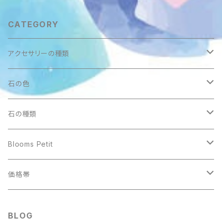
CATEGORY
アクセサリーの種類
ペンダントトップ
石の色
アクアマリン
ブレスレット
ブラック
石の種類
アマゾナイト
14cm
ワイヤーリング
ブルー
あ行
Blooms Petit
イエローカルサイト
15cm
アクアマリン
アクアマリン
ストラップ・チャーム
レッド
か行
ワイヤーリング
価格帯
ガーネット
16cm
アベンチュリン
アゲート
アメジスト
ガーネット
アクアマリン
イエロー・オレンジ
さ行
ストラップ・チャーム
1000円〜1999円
BLOG