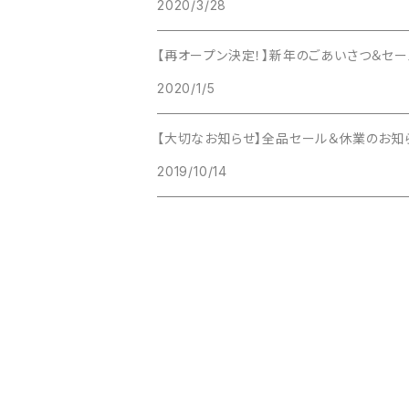
オレンジムーンストーン
カラージェード
インカローズ
2020/3/28
サファイアブルーアンバー
クンツァイト
タイガーアイ
グリーン
な行
3000円～3999円
水晶
19cm
オレンジムーンストーン
アンバー
クンツァイト
カルサイト
エンジェライト
【再オープン決定！】新年のごあいさつ＆セー
ジェード
ミルキークンツァイト
ターコイズ（練りターコイズ）
ホワイト
は行
4000円～4999円
2020/1/5
ストライプアメジスト
20cm
ガーネット
アメジスト
ブラックムーンストーン
グレーオニキス
オレンジムーンストーン
スモーキーシトリン（ブランデークォーツ）
ブラックムーンストーン
チャロアイト
翡翠
クリア
ま行
5000円～5999円
【大切なお知らせ】全品セール＆休業のお知
ターコイズ
クォーツ
オニキス
ミルキークンツァイト
クォーツ
ガーネット
スモーキークォーツ
ムーンストーン
トルマリン
2019/10/14
ブラックトルマリン
マラカイト
シルバー
や行
6000円～6999円
チャロアイト
グリーンアベンチュリン
インカローズ
ムーンストーン
グリーンアベンチュリン
クォーツ
セレナイト
モリオン
トルマリンクォーツ
ブルーグリーンフローライト
ミルキークォーツ
ピンク
ら行
7000円～7999円
ブルーグリーンフローライト
グリーンフローライト
アマゾナイト
モリオン
グリーンフローライト
グリーンアベンチュリン
水晶
オレンジムーンストーン
ドラゴンアゲート
ブルームーンストーン
モリオン
ラピスラズリ
グレー系
わ行
8000円～8999円
ブルーゴールドストーン
コーラル
エンジェライト
ラベンダーアメジスト
ゴールデンシャインオブシディアン
グリーンフローライト
ストライプアメジスト
エンジェライト
フローライト
ミルキークンッァイト
ラブラドライト
茶系
9000円～9999円
ブルーレースアゲート
サンストーン
オレンジムーンストーン
ローズクォーツ
コーラル
ラベンダーアメジスト
プレストアンバー
ムーンストーン
ラベンダーアメジスト
10000円～10999円
ミルキークォーツ