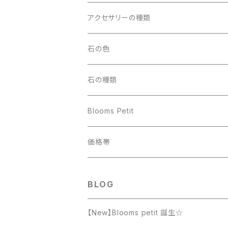
アクセサリーの種類
ペンダントトップ
石の色
アクアマリン
ブレスレット
ブラック
石の種類
アマゾナイト
14cm
ワイヤーリング
ブルー
あ行
Blooms Petit
イエローカルサイト
15cm
アクアマリン
アクアマリン
ストラップ・チャーム
レッド
か行
ワイヤーリング
価格帯
ガーネット
16cm
アベンチュリン
アゲート
アメジスト
ガーネット
アクアマリン
イエロー・オレンジ
さ行
ストラップ・チャーム
1000円〜1999円
BLOG
オニキス
17cm
インカローズ
アパタイト
エンジェライト
カーネリアン
アベンチュリン
サンストーン
アメジスト
パープル
た行
2000円～2999円
【New】Blooms petit 誕生☆
カーネリアン
18cm
エンジェライト
イエローカルサイト