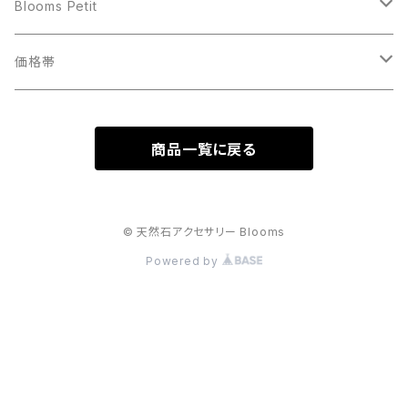
14cm
ワイヤーリング
ブルー
あ行
Blooms Petit
イエローカルサイト
15cm
アクアマリン
アクアマリン
ストラップ・チャーム
レッド
か行
ワイヤーリング
価格帯
ガーネット
16cm
アベンチュリン
アゲート
アメジスト
ガーネット
アクアマリン
イエロー・オレンジ
さ行
ストラップ・チャーム
1000円〜1999円
商品一覧に戻る
オニキス
17cm
インカローズ
アパタイト
エンジェライト
カーネリアン
アベンチュリン
サンストーン
アメジスト
パープル
た行
2000円～2999円
カーネリアン
18cm
エンジェライト
イエローカルサイト
オレンジムーンストーン
カラージェード
インカローズ
サファイアブルーアンバー
クンツァイト
タイガーアイ
グリーン
な行
3000円～3999円
© 天然石アクセサリー Blooms
水晶
Powered by
19cm
オレンジムーンストーン
アンバー
クンツァイト
カルサイト
エンジェライト
ジェード
ミルキークンツァイト
ターコイズ（練りターコイズ）
ホワイト
は行
4000円～4999円
ストライプアメジスト
20cm
ガーネット
アメジスト
ブラックムーンストーン
グレーオニキス
オレンジムーンストーン
スモーキーシトリン（ブランデークォーツ）
ブラックムーンストーン
チャロアイト
翡翠
クリア
ま行
5000円～5999円
ターコイズ
クォーツ
オニキス
ミルキークンツァイト
クォーツ
ガーネット
スモーキークォーツ
ムーンストーン
トルマリン
ブラックトルマリン
マラカイト
シルバー
や行
6000円～6999円