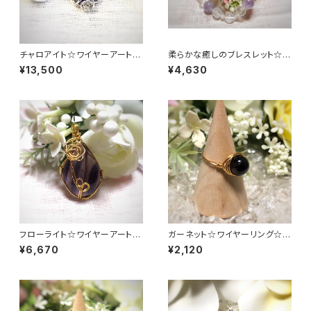
チャロアイト☆ワイヤーアートア
柔らかな癒しのブレスレット☆ラ
クセサリー☆ペンダントトップ
ベンダーアメジストAA他
¥13,500
¥4,630
フローライト☆ワイヤーアートア
ガーネット☆ワイヤーリング☆1
クセサリー☆ペンダントトップ
0号
¥6,670
¥2,120