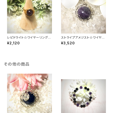
レピドライト☆ワイヤーリング☆
ストライプアメジスト☆ワイヤー
7.5号
アートアクセサリー☆ペンダント
¥2,120
¥3,520
トップ
その他の商品