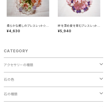
柔らかな癒しのブレスレット☆ラ
絆を深め愛を育むブレスレット
ベンダーアメジストAA他
☆アメジストAAA他
¥4,630
¥5,940
CATEGORY
アクセサリーの種類
ペンダントトップ
石の色
アクアマリン
ブレスレット
ブラック
石の種類
アマゾナイト