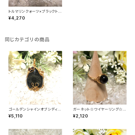
トルマリンクォーツ×ブラックトル
マリン☆ブレスレット
¥4,270
同じカテゴリの商品
ゴールデンシャインオブシディア
ガーネット☆ワイヤーリング☆1
ンAAA☆ワイヤーアートアクセ
0号
¥5,110
¥2,120
サリー☆ペンダントトップ