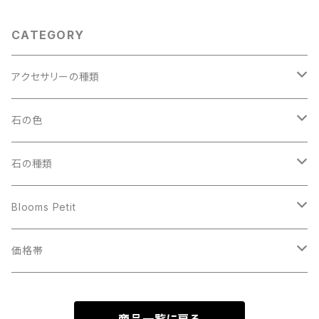
CATEGORY
アクセサリーの種類
ペンダントトップ
石の色
アクアマリン
ブレスレット
ブラック
石の種類
アマゾナイト
14cm
ワイヤーリング
ブルー
あ行
Blooms Petit
イエローカルサイト
15cm
アクアマリン
アクアマリン
ストラップ・チャーム
レッド
か行
ワイヤーリング
価格帯
ガーネット
16cm
アベンチュリン
アゲート
アメジスト
ガーネット
アクアマリン
イエロー・オレンジ
さ行
ストラップ・チャーム
1000円〜1999円