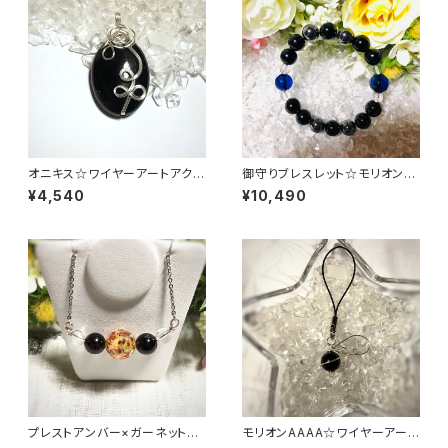
オニキス☆ワイヤーアートアクセ
御守りブレスレット☆モリオンA
サリー☆ペンダントトップ
AAA他
¥4,540
¥10,490
プレストアンバー×ガーネット×
モリオンAAAA☆ワイヤーアート
水晶☆ネックレス
アクセサリー☆ストラップ